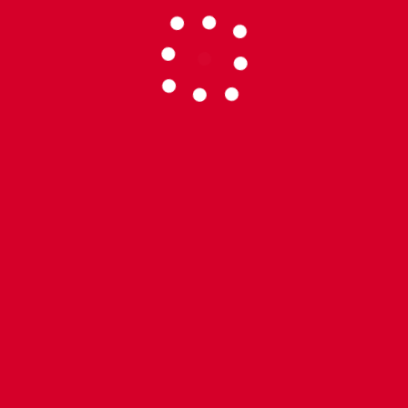
leurs buteurs du
Meilleurs passeurs 
club
ergreis - Webmaster : Sébastien Lozac'h - 2021-2026
Design & Devel