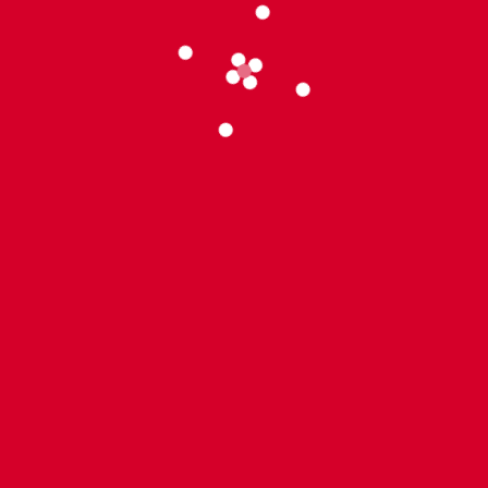
Album photos
15/03/2025
Album photos – 
Studio Tom
Lire l'article »
11 mars 2025
Aucun commenta
Média