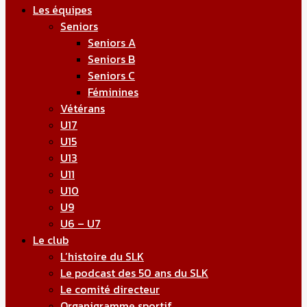
Les équipes
Seniors
Seniors A
Seniors B
Seniors C
Féminines
Vétérans
U17
U15
U13
U11
U10
U9
U6 – U7
Le club
L’histoire du SLK
Le podcast des 50 ans du SLK
Le comité directeur
Organigramme sportif