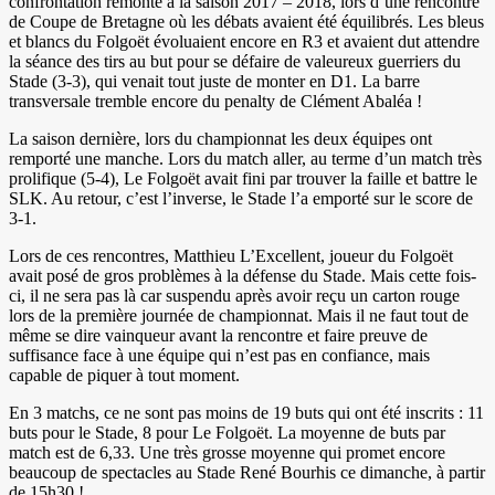
confrontation remonte à la saison 2017 – 2018, lors d’une rencontre
de Coupe de Bretagne où les débats avaient été équilibrés. Les bleus
et blancs du Folgoët évoluaient encore en R3 et avaient dut attendre
la séance des tirs au but pour se défaire de valeureux guerriers du
Stade (3-3), qui venait tout juste de monter en D1. La barre
transversale tremble encore du penalty de Clément Abaléa !
La saison dernière, lors du championnat les deux équipes ont
remporté une manche. Lors du match aller, au terme d’un match très
prolifique (5-4), Le Folgoët avait fini par trouver la faille et battre le
SLK. Au retour, c’est l’inverse, le Stade l’a emporté sur le score de
3-1.
Lors de ces rencontres, Matthieu L’Excellent, joueur du Folgoët
avait posé de gros problèmes à la défense du Stade. Mais cette fois-
ci, il ne sera pas là car suspendu après avoir reçu un carton rouge
lors de la première journée de championnat. Mais il ne faut tout de
même se dire vainqueur avant la rencontre et faire preuve de
suffisance face à une équipe qui n’est pas en confiance, mais
capable de piquer à tout moment.
En 3 matchs, ce ne sont pas moins de 19 buts qui ont été inscrits : 11
buts pour le Stade, 8 pour Le Folgoët. La moyenne de buts par
match est de 6,33. Une très grosse moyenne qui promet encore
beaucoup de spectacles au Stade René Bourhis ce dimanche, à partir
de 15h30 !