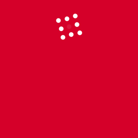
z qui il faudra se déplacer. Direction Cléder et Huelgoat pour
rtir de 19h30 au terrain René Bourhis à Kergreis que vous sou