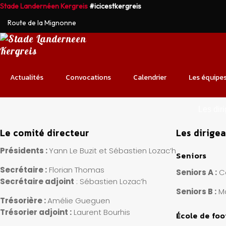
Stade Landernéen Kergreis
#icicestkergreis
Route de la Mignonne
Actualités
Convocations
Calendrier
Les équipe
Les dir
Le comité directeur
Les dirige
Présidents :
Yann Le Buzit et Sébastien Lozac’h
Seniors
Secrétaire :
Florian Thomas
Seniors A :
Cé
Secrétaire adjoint
: Sébastien Lozac’h
Seniors B :
Ma
Trésorière :
Amélie Gueguen
Trésorier adjoint :
Laurent Bourhis
École de foo