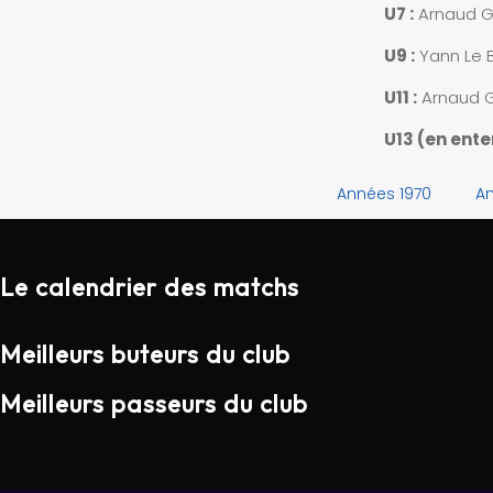
U7 :
Arnaud G
U9 :
Yann Le B
U11 :
Arnaud G
U13 (en ente
Années 1970
An
Le calendrier des matchs
Meilleurs buteurs du club
Meilleurs passeurs du club