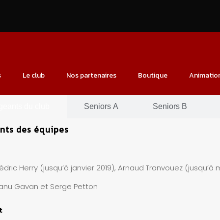
s
Le club
Nos partenaires
Boutique
Animatio
igeants du club
Seniors A
Seniors B
ants des équipes
dric Herry (jusqu’à janvier 2019), Arnaud Tranvouez (jusqu’à
nu Gavan et Serge Petton
t