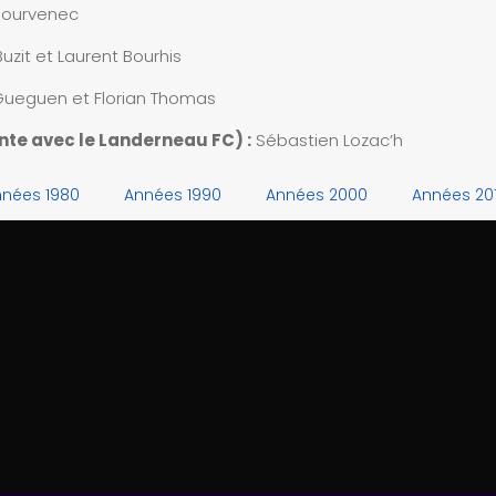
ourvenec
uzit et Laurent Bourhis
ueguen et Florian Thomas
nte avec le Landerneau FC) :
Sébastien Lozac’h
nées 1980
Années 1990
Années 2000
Années 20