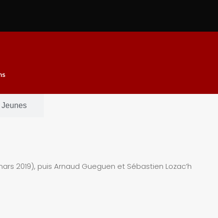
ns
Jeunes
 mars 2019), puis Arnaud Gueguen et Sébastien Lozac’h