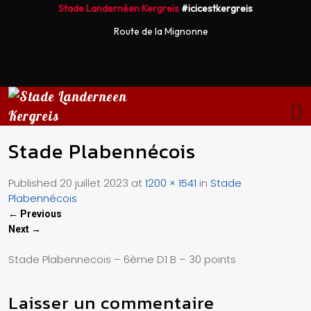
Stade Landernéen Kergreis
#icicestkergreis
Route de la Mignonne
Stade Plabennécois
Published
20 juillet 2023
at
1200 × 1541
in
Stade
Plabennécois
←
Previous
Next
→
Stade Plabennecois – 6ème D1 B – 30 points
Laisser un commentaire